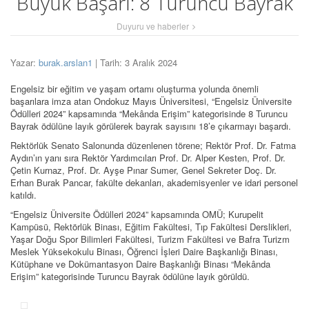
Büyük Başarı: 8 Turuncu Bayrak
Duyuru ve haberler
Yazar:
burak.arslan1
| Tarih: 3 Aralık 2024
Engelsiz bir eğitim ve yaşam ortamı oluşturma yolunda önemli
başarılara imza atan Ondokuz Mayıs Üniversitesi, “Engelsiz Üniversite
Ödülleri 2024” kapsamında “Mekânda Erişim” kategorisinde 8 Turuncu
Bayrak ödülüne layık görülerek bayrak sayısını 18’e çıkarmayı başardı.
Rektörlük Senato Salonunda düzenlenen törene; Rektör Prof. Dr. Fatma
Aydın’ın yanı sıra Rektör Yardımcıları Prof. Dr. Alper Kesten, Prof. Dr.
Çetin Kurnaz, Prof. Dr. Ayşe Pınar Sumer, Genel Sekreter Doç. Dr.
Erhan Burak Pancar, fakülte dekanları, akademisyenler ve idari personel
katıldı.
“Engelsiz Üniversite Ödülleri 2024” kapsamında OMÜ; Kurupelit
Kampüsü, Rektörlük Binası, Eğitim Fakültesi, Tıp Fakültesi Derslikleri,
Yaşar Doğu Spor Bilimleri Fakültesi, Turizm Fakültesi ve Bafra Turizm
Meslek Yüksekokulu Binası, Öğrenci İşleri Daire Başkanlığı Binası,
Kütüphane ve Dokümantasyon Daire Başkanlığı Binası “Mekânda
Erişim” kategorisinde Turuncu Bayrak ödülüne layık görüldü.