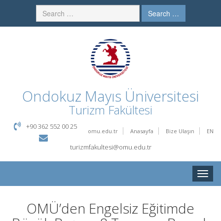
Search …
Ondokuz Mayıs Üniversitesi
Turizm Fakültesi
+90 362 552 00 25
omu.edu.tr
Anasayfa
Bize Ulaşın
EN
turizmfakultesi@omu.edu.tr
Toggle
naviga
OMÜ’den Engelsiz Eğitimde