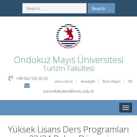
Search …
Ondokuz Mayıs Üniversitesi
Turizm Fakültesi
+90 362 552 00 25
omu.edu.tr
Anasayfa
Bize Ulaşın
EN
turizmfakultesi@omu.edu.tr
Toggle
naviga
Yüksek Lisans Ders Programları