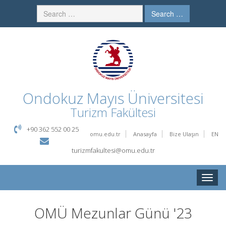
Search …
Ondokuz Mayıs Üniversitesi
Turizm Fakültesi
+90 362 552 00 25
omu.edu.tr
Anasayfa
Bize Ulaşın
EN
turizmfakultesi@omu.edu.tr
Toggle
naviga
OMÜ Mezunlar Günü '23