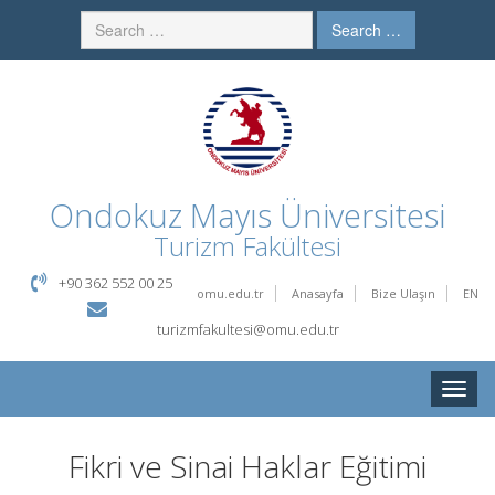
Search …
Ondokuz Mayıs Üniversitesi
Turizm Fakültesi
+90 362 552 00 25
omu.edu.tr
Anasayfa
Bize Ulaşın
EN
turizmfakultesi@omu.edu.tr
Toggle
naviga
Fikri ve Sinai Haklar Eğitimi