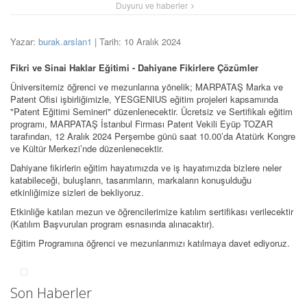
Duyuru ve haberler
Yazar:
burak.arslan1
| Tarih: 10 Aralık 2024
Fikri ve Sinai Haklar Eğitimi - Dahiyane Fikirlere Çözümler
Üniversitemiz öğrenci ve mezunlarına yönelik; MARPATAŞ Marka ve
Patent Ofisi işbirliğimizle, YESGENIUS eğitim projeleri kapsamında
"Patent Eğitimi Semineri" düzenlenecektir. Ücretsiz ve Sertifikalı eğitim
programı, MARPATAŞ İstanbul Firması Patent Vekili Eyüp TOZAR
tarafından, 12 Aralık 2024 Perşembe günü saat 10.00’da Atatürk Kongre
ve Kültür Merkezi’nde düzenlenecektir.
Dahiyane fikirlerin eğitim hayatımızda ve iş hayatımızda bizlere neler
katabileceği, buluşların, tasarımların, markaların konuşulduğu
etkinliğimize sizleri de bekliyoruz.
Etkinliğe katılan mezun ve öğrencilerimize katılım sertifikası verilecektir
(Katılım Başvuruları program esnasında alınacaktır).
Eğitim Programına öğrenci ve mezunlarımızı katılmaya davet ediyoruz.
Son Haberler