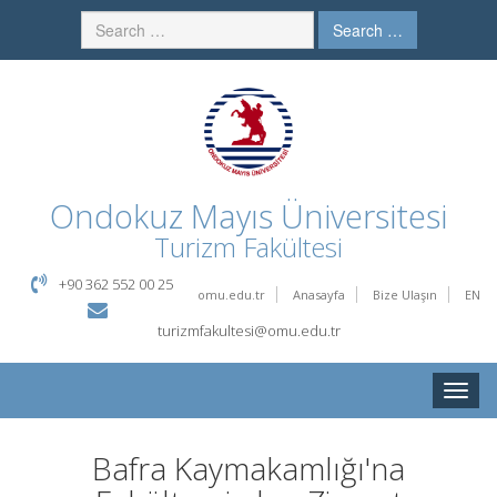
Search …
Ondokuz Mayıs Üniversitesi
Turizm Fakültesi
+90 362 552 00 25
omu.edu.tr
Anasayfa
Bize Ulaşın
EN
turizmfakultesi@omu.edu.tr
Toggle
naviga
Bafra Kaymakamlığı'na