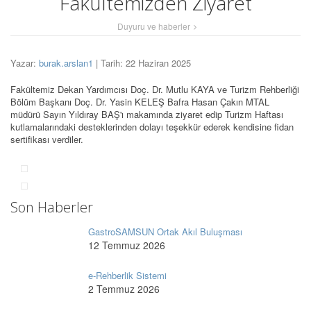
Fakültemizden Ziyaret
Duyuru ve haberler
Yazar:
burak.arslan1
| Tarih: 22 Haziran 2025
Fakültemiz Dekan Yardımcısı Doç. Dr. Mutlu KAYA ve Turizm Rehberliği
Bölüm Başkanı Doç. Dr. Yasin KELEŞ Bafra Hasan Çakın MTAL
müdürü Sayın Yıldıray BAŞ'ı makamında ziyaret edip Turizm Haftası
kutlamalarındaki desteklerinden dolayı teşekkür ederek kendisine fidan
sertifikası verdiler.
Son Haberler
GastroSAMSUN Ortak Akıl Buluşması
12 Temmuz 2026
e-Rehberlik Sistemi
2 Temmuz 2026