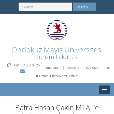
Search …
Ondokuz Mayıs Üniversitesi
Turizm Fakültesi
+90 362 552 00 25
omu.edu.tr
Anasayfa
Bize Ulaşın
EN
turizmfakultesi@omu.edu.tr
Toggle
naviga
Bafra Hasan Çakın MTAL'e