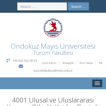
Search …
Ondokuz Mayıs Üniversitesi
Turizm Fakültesi
+90 362 552 00 25
omu.edu.tr
Anasayfa
Bize Ulaşın
EN
turizmfakultesi@omu.edu.tr
Toggle
naviga
4001 Ulusal ve Uluslararası